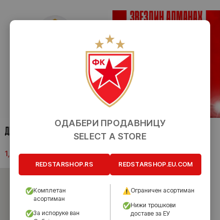
ОДАБЕРИ ПРОДАВНИЦУ
ДЕЧИЈИ СЕТ ЗА ПЛАЖУ
ЗВЕЗДИН АЛМАНАХ
SELECT A STORE
1,390.00
рсд
800.00
рсд
REDSTARSHOP.RS
REDSTARSHOP.EU.COM
Комплетан
Ограничен асортиман
асортиман
Нижи трошкови
За испоруке ван
доставе за ЕУ