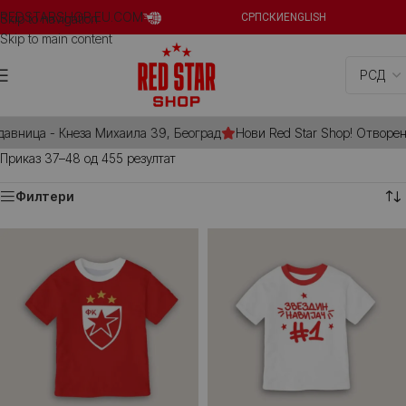
REDSTARSHOP.EU.COM
Skip to navigation
СРПСКИ
ENGLISH
Skip to main content
авница - Кнеза Михаила 39, Београд
Нови Red Star Shop! Отворена 
Приказ 37–48 од 455 резултат
Филтери