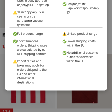
Србије цену доставе
Без додатних
одређује DHL партнер
царинских трошкова у
За испоруке у ЕУ и
ЕУ
свет могу се
наплатити увозне
дажбине
МАСКЕ ЗА МОБИЛНЕ ТЕЛЕФОНЕ
ГУМИЦА СЕТ 3/1
Full product range
Limited product range
For international
Lower shipping costs
orders, Shipping rates
within the EU
1,299.00
рсд
190.00
рсд
are calculated by our
No additional customs
DHL shipping partner
duties for deliveries
Import duties and
within the EU
taxes may apply for
orders shipped to the
EU and other
international
destinations
ДЕЦА