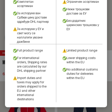
Комплетан
Ограничен асортиман
асортиман
Нижи трошкови
За испоруке ван
доставе за ЕУ
Србије цену доставе
Без додатних
одређује DHL партнер
царинских трошкова у
За испоруке у ЕУ и
ЕУ
свет могу се
наплатити увозне
дажбине
Full product range
Limited product range
НОВО
НОВО
For international
Lower shipping costs
МАКРОН ПУТНИ ДУКС 26/27
МАКРОН РАНАЦ 26/27
orders, Shipping rates
within the EU
are calculated by our
No additional customs
DHL shipping partner
duties for deliveries
6,990.00
рсд
7,290.00
рсд
Import duties and
within the EU
taxes may apply for
orders shipped to the
EU and other
international
destinations