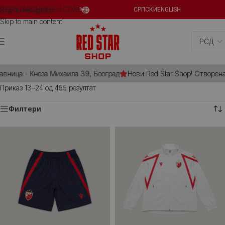
REDSTARSHOP.EU.COM
Skip to navigation
СРПСКИ
ENGLISH
Skip to main content
вница - Кнеза Михаила 39, Београд
Нови Red Star Shop! Отворена 
Приказ 13–24 од 455 резултат
Филтери