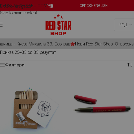
REDSTARSHOP.EU.COM
Skip to navigation
СРПСКИ
ENGLISH
Skip to main content
вница - Кнеза Михаила 39, Београд
Нови Red Star Shop! Отворена ј
Приказ 25–35 од 35 резултат
Филтери