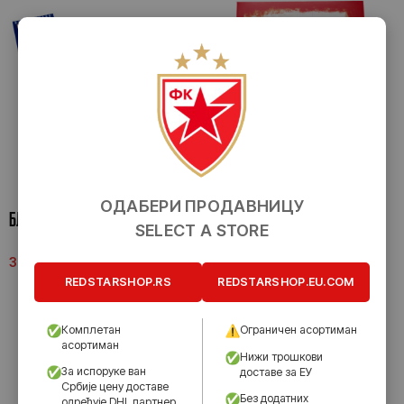
ОДАБЕРИ ПРОДАВНИЦУ
БЛОКЧИЋ СЕТ СА ХЕМИСКОМ
ДЕЧИЈА БОЈАНКА
SELECT A STORE
ОЛОВКОМ – А7
390.00
рсд
390.00
рсд
REDSTARSHOP.RS
REDSTARSHOP.EU.COM
Комплетан
Ограничен асортиман
асортиман
Нижи трошкови
За испоруке ван
доставе за ЕУ
Србије цену доставе
Без додатних
одређује DHL партнер