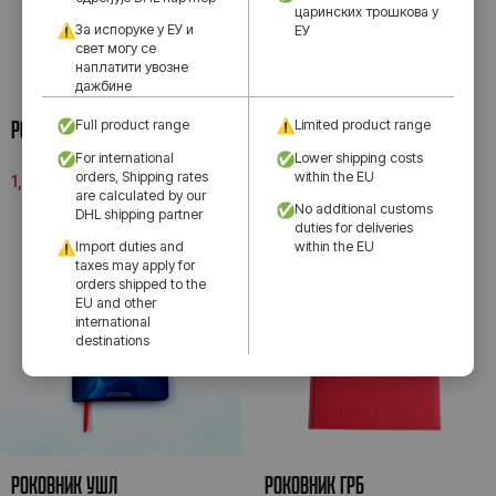
царинских трошкова у
За испоруке у ЕУ и
ЕУ
свет могу се
наплатити увозне
дажбине
РОКОВНИК ГРБ
РОКОВНИК ГРБ
Full product range
Limited product range
For international
Lower shipping costs
orders, Shipping rates
within the EU
1,890.00
рсд
1,990.00
рсд
are calculated by our
No additional customs
DHL shipping partner
duties for deliveries
Import duties and
within the EU
taxes may apply for
orders shipped to the
EU and other
international
destinations
РОКОВНИК УШЛ
РОКОВНИК ГРБ