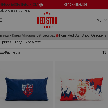
REDSTARSHOP.EU.COM
Skip to navigation
СРПСКИ
ENGLISH
Skip to main content
ница - Кнеза Михаила 39, Београд
Нови Red Star Shop! Отворена је
Приказ 1–12 од 13 резултат
Филтери