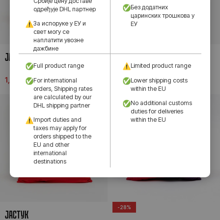
Србије цену доставе
Без додатних
одређује DHL партнер
царинских трошкова у
За испоруке у ЕУ и
ЕУ
свет могу се
наплатити увозне
дажбине
ЈАСТУК
ЈАСТУК
Full product range
Limited product range
1,990.00
рсд
1,990.00
рсд
For international
Lower shipping costs
orders, Shipping rates
within the EU
are calculated by our
No additional customs
DHL shipping partner
duties for deliveries
Import duties and
within the EU
taxes may apply for
orders shipped to the
EU and other
international
destinations
-28%
ЈАСТУК