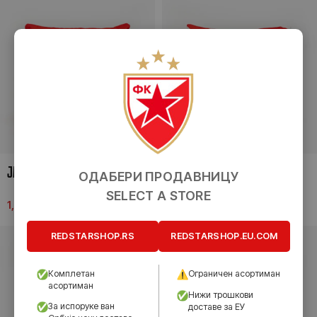
ЈАСТУК
ЈАСТУК
ОДАБЕРИ ПРОДАВНИЦУ
SELECT A STORE
1,990.00
рсд
1,990.00
рсд
REDSTARSHOP.RS
REDSTARSHOP.EU.COM
Комплетан
Ограничен асортиман
асортиман
Нижи трошкови
За испоруке ван
доставе за ЕУ