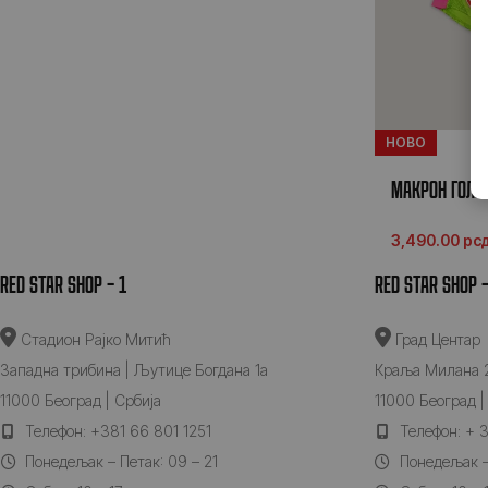
НОВО
MАКРОН ГОЛМ
3,490.00
рс
RED STAR SHOP – 1
RED STAR SHOP –
Стадион Рајко Митић
Град Центар
Западна трибина | Љутице Богдана 1а
Краља Милана 
11000 Београд | Србија
11000 Београд |
Teлефон: +381 66 801 1251
Teлефон: + 3
Понедељак – Петак: 09 – 21
Понедељак – 