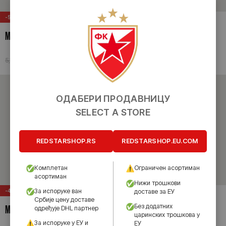
-52%
-52%
MАКРОН ТРЕНИНГ МАЈИЦА
MАКРОН ТРЕНИНГ МАЈИЦА
25/26
25/26
2,490.00
рсд
2,490.00
рсд
5,190.00
рсд
5,190.00
рсд
ОДАБЕРИ ПРОДАВНИЦУ
SELECT A STORE
REDSTARSHOP.RS
REDSTARSHOP.EU.COM
Комплетан
Ограничен асортиман
асортиман
Нижи трошкови
За испоруке ван
-41%
-41%
доставе за ЕУ
Србије цену доставе
MАКРОН ПУТНА МАЈИЦА 25/26
MАКРОН ПУТНА МАЈИЦА 25/26
Без додатних
одређује DHL партнер
царинских трошкова у
За испоруке у ЕУ и
ЕУ