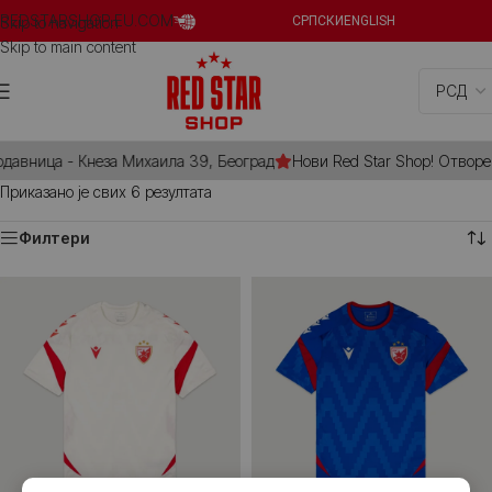
REDSTARSHOP.EU.COM
Skip to navigation
СРПСКИ
ENGLISH
Skip to main content
одавница - Кнеза Михаила 39, Београд
Нови Red Star Shop! Отворен
Приказано је свих 6 резултата
Филтери