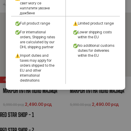
свет могу се
2,490.00
рсд
2,490.00
рсд
4,190.00
рсд
4,190.00
рсд
наплатити увозне
дажбине
Full product range
Limited product range
For international
Lower shipping costs
orders, Shipping rates
within the EU
are calculated by our
No additional customs
DHL shipping partner
duties for deliveries
Import duties and
within the EU
taxes may apply for
orders shipped to the
EU and other
international
-58%
-58%
destinations
MАКРОН ПУТНА ПОЛО МАЈИЦА
MАКРОН ПУТНА ПОЛО МАЈИЦА
25/26
25/26
2,490.00
рсд
2,490.00
рсд
5,990.00
рсд
5,990.00
рсд
RED STAR SHOP – 1
RED STAR SHOP – 2