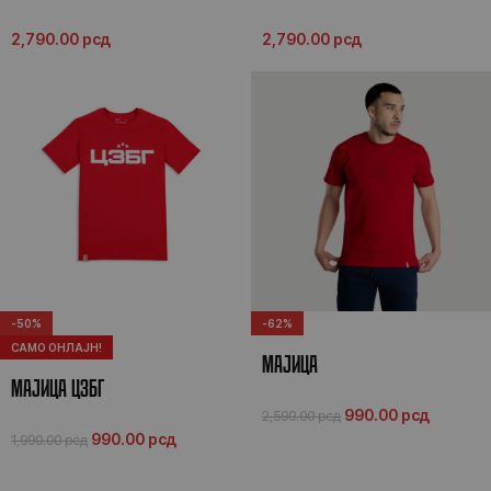
2,790.00
рсд
2,790.00
рсд
-50%
-62%
САМО ОНЛАЈН!
МАЈИЦА
МАЈИЦА ЦЗБГ
990.00
рсд
2,590.00
рсд
990.00
рсд
1,990.00
рсд