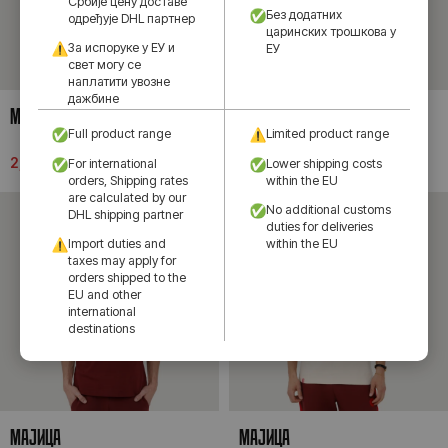
Србије цену доставе
Без додатних
одређује DHL партнер
царинских трошкова у
За испоруке у ЕУ и
ЕУ
свет могу се
наплатити увозне
дажбине
MАЈИЦА
MАЈИЦА
Full product range
Limited product range
2,190.00
рсд
2,190.00
рсд
For international
Lower shipping costs
orders, Shipping rates
within the EU
are calculated by our
No additional customs
DHL shipping partner
duties for deliveries
Import duties and
within the EU
taxes may apply for
orders shipped to the
EU and other
international
destinations
MАЈИЦА
MАЈИЦА