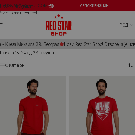
REDSTARSHOP.EU.COM
Skip to navigation
СРПСКИ
ENGLISH
Skip to main content
- Кнеза Михаила 39, Београд
Нови Red Star Shop! Отворена је нов
Приказ 13–24 од 33 резултат
Филтери