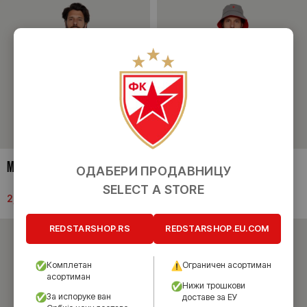
MАЈИЦА
МАЈИЦА
ОДАБЕРИ ПРОДАВНИЦУ
SELECT A STORE
2,790.00
рсд
2,990.00
рсд
REDSTARSHOP.RS
REDSTARSHOP.EU.COM
Комплетан
Ограничен асортиман
асортиман
Нижи трошкови
За испоруке ван
доставе за ЕУ