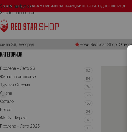
Skip to navigation
ЕСПЛАТНА ДОСТАВА У СРБИЈИ ЗА НАРУЏБИНЕ ВЕЋЕ ОД 10.000 РСД
Skip to main content
ла 39, Београд
Нови Red Star Shop! Отворена
КАТЕГОРИЈА
Пролеће - Лето 26
62
Финално снижење
114
Тимска Опрема
74
Oдећа
195
Остало
156
Ретро
24
ФКЦЗ - Кореја
4
Пролеће - Лето 2025
11