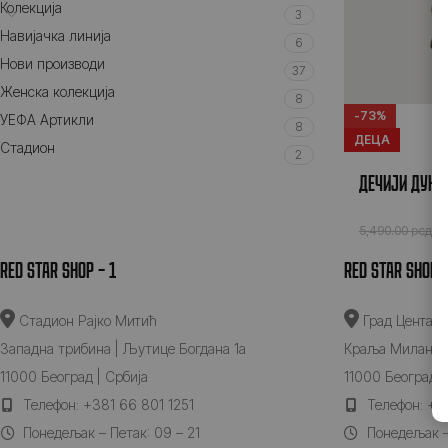
Колекција
3
Навијачка линија
6
Нови производи
37
Женска колекција
8
-73%
УЕФА Артикли
8
ДЕЦА
Стадион
2
ДЕЧИЈИ ДУКС
1
5,490.00
рсд
RED STAR SHOP – 1
RED STAR SHOP –
Стадион Рајко Митић
Град Центар
Западна трибина | Љутице Богдана 1а
Краља Милана 
11000 Београд | Србија
11000 Београд |
Teлефон: +381 66 801 1251
Teлефон: + 3
Понедељак – Петак: 09 – 21
Понедељак – 