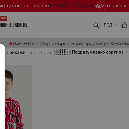
REDSTARSHOP.EU.COM
АКТ ЦЕНТАР
+381 11 666-0-818
СРПСКИ
ENGLI
 70%
НАЛНО СНИЖЕЊЕ
Нови Red Star Shop! Отворена је нова продавница - Кнеза Михаи
Прикажи
9
24
36