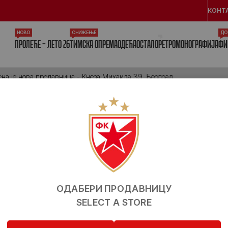
КОНТ
НОВО
СНИЖЕЊЕ
ДО
ПРОЛЕЋЕ – ЛЕТО 26
ТИМСКА ОПРЕМА
ОДЕЋА
ОСТАЛО
РЕТРО
МОНОГРАФИЈА
ФИ
 је нова продавница - Кнеза Михаила 39, Београд
ОДАБЕРИ ПРОДАВНИЦУ
SELECT A STORE