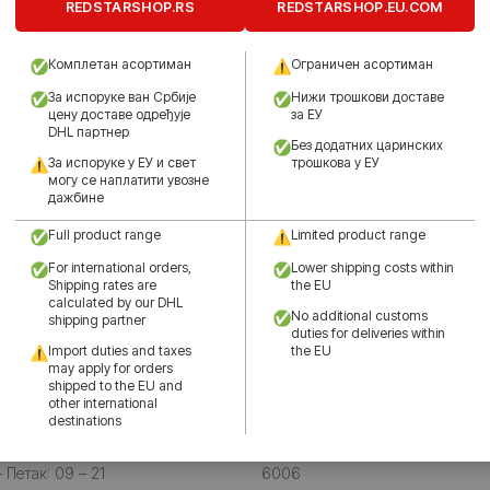
REDSTARSHOP.RS
REDSTARSHOP.EU.COM
Комплетан асортиман
Ограничен асортиман
За испоруке ван Србије
Нижи трошкови доставе
цену доставе одређује
за ЕУ
-70%
DHL партнер
Без додатних царинских
ДЕЦА
За испоруке у ЕУ и свет
трошкова у ЕУ
могу се наплатити увозне
ДЕЧИЈИ ДУКС ФКЦЗ
дажбине
Full product range
Limited product range
,490.00
рсд
1,490.00
рсд
4,990.00
рсд
For international orders,
Lower shipping costs within
Shipping rates are
the EU
 2
RED STAR SHOP – 3
calculated by our DHL
No additional customs
shipping partner
duties for deliveries within
Град Центар
Import duties and taxes
the EU
may apply for orders
23
Кнеза Михаила 39
shipped to the EU and
other international
 Србија
11000 Београд | Србија
destinations
81 11 3345 424
Teлефон: +381 66 846
Петак: 09 – 21
6006