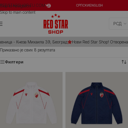
REDSTARSHOP.EU.COM
Skip to navigation
СРПСКИ
ENGLISH
Skip to main content
вница - Кнеза Михаила 39, Београд
Нови Red Star Shop! Отворена 
Приказано је свих 8 резултата
Филтери