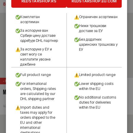
REDSTARSHOP.RS
REDSTARSHOP.EU.COM
7,990.00
рсд
8,490.00
рсд
Комплетан
Ограничен асортиман
асортиман
Нижи трошкови
За испоруке ван
доставе за ЕУ
Србије цену доставе
Без додатних
одређује DHL партнер
царинских трошкова у
За испоруке у ЕУ и
ЕУ
свет могу се
наплатити увозне
дажбине
Full product range
Limited product range
-71%
-57%
For international
Lower shipping costs
orders, Shipping rates
within the EU
MАКРОН ДУКС 25/26
MАКРОН ДУКС 25/26
are calculated by our
No additional customs
DHL shipping partner
duties for deliveries
2,990.00
рсд
2,990.00
рсд
10,490.00
рсд
6,990.00
рсд
Import duties and
within the EU
taxes may apply for
orders shipped to the
EU and other
international
destinations